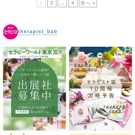
1
2
…
4
次へ »
therapist_bab