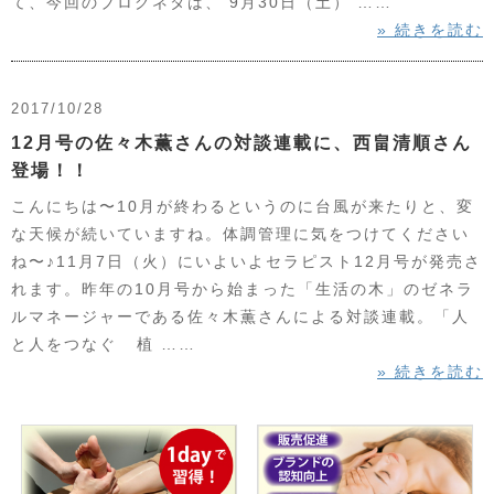
て、今回のブログネタは、 9月30日（土） ……
» 続きを読む
2017/10/28
12月号の佐々木薫さんの対談連載に、西畠清順さん
登場！！
こんにちは〜10月が終わるというのに台風が来たりと、変
な天候が続いていますね。体調管理に気をつけてください
ね〜♪11月7日（火）にいよいよセラピスト12月号が発売さ
れます。昨年の10月号から始まった「生活の木」のゼネラ
ルマネージャーである佐々木薫さんによる対談連載。「人
と人をつなぐ 植 ……
» 続きを読む