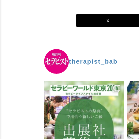
X
therapist_bab