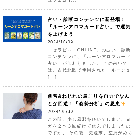
はフェム [...]
占い・診断コンテンツに新登場！
「ルーンアロマカード占い」で運気
を上げよう！
2024/10/09
「セラピストONLINE」の占い・診断
コンテンツに、「ルーンアロマカード
占い」が加わりました。 この占いで
は、古代北欧で使用された「ルーン文
[...]
側弯&ねじれの肩こりを自力でなん
とか回避！「姿勢分析」の恩恵
2024/05/30
この間、少し風邪をひいてしまい、ヨ
ガを２〜３回続けて休んでしまったの
ですが、 その後…先週末、左肩がめち