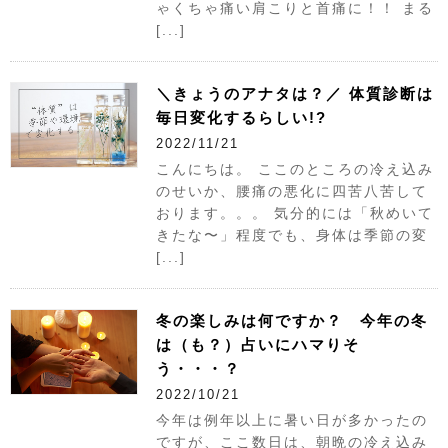
ゃくちゃ痛い肩こりと首痛に！！ まる
[...]
＼きょうのアナタは？／ 体質診断は
毎日変化するらしい!?
2022/11/21
こんにちは。 ここのところの冷え込み
のせいか、腰痛の悪化に四苦八苦して
おります。。。 気分的には「秋めいて
きたな〜」程度でも、身体は季節の変
[...]
冬の楽しみは何ですか？ 今年の冬
は（も？）占いにハマりそ
う・・・？
2022/10/21
今年は例年以上に暑い日が多かったの
ですが、ここ数日は、朝晩の冷え込み