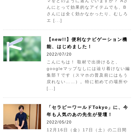
マをどのように選んでいますか？ Aさ
んにとって効果的なアイテムでも、B
さんには全く効かなかったり、むしろ
エ [...]
【new!!】便利なナビゲーション機
能、はじめました！
2022/07/20
こんにちは！ 取材で出掛けると、
googleマップなしには辿り着けない編
集部Ｔです（スマホの普及前にはもう
戻れない……）。特に初めての場所や
[...]
「セラピーワールドTokyo」に、今
年も人気のあの先生が登壇！
2022/05/20
12月16日（金）17日（土）の二日間