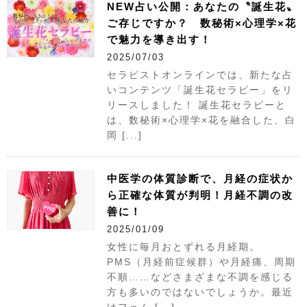
NEW占い公開：あなたの〝誕生花〟
ご存じですか？ 数秘術×心理学×花
で魅力を導き出す！
2025/07/03
セラピストオンラインでは、新たな占
いコンテンツ「誕生花セラピー」をリ
リースしました！ 誕生花セラピーと
は、数秘術×心理学×花を融合した、白
岡 [...]
中医学の体質診断で、月経の症状か
ら正確な体質が判明！月経不調の改
善に！
2025/01/09
女性に毎月おとずれる月経期。
PMS（月経前症候群）や月経痛、周期
不順……などさまざまな不調を感じる
方も多いのではないでしょうか。最近