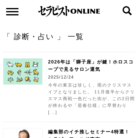
「 診断・占い 」 一覧
2026年は「獅子座」が鍵！ホロスコ
ープで見るサロン運気
2025/12/24
今年の東京は珍しく、雨のクリスマス
イブとなりました。 11月後半からクリ
スマス商戦一色だった街が、この2日間
が終わるや「迎春仕様」に早替わり
[...]
編集部のイチ推しセミナー4特選！