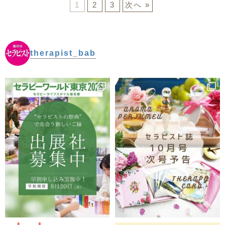
1
2
3
次へ »
therapist_bab