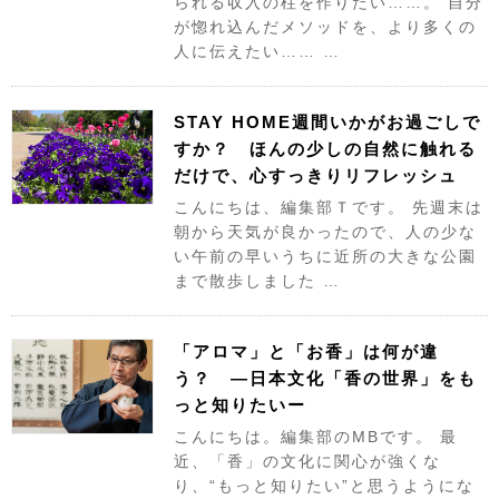
られる収入の柱を作りたい……。 自分
が惚れ込んだメソッドを、より多くの
人に伝えたい…… …
STAY HOME週間いかがお過ごしで
すか？ ほんの少しの自然に触れる
だけで、心すっきりリフレッシュ
こんにちは、編集部Ｔです。 先週末は
朝から天気が良かったので、人の少な
い午前の早いうちに近所の大きな公園
まで散歩しました …
「アロマ」と「お香」は何が違
う？ ―日本文化「香の世界」をも
っと知りたいー
こんにちは。編集部のMBです。 最
近、「香」の文化に関心が強くな
り、“もっと知りたい”と思うようにな