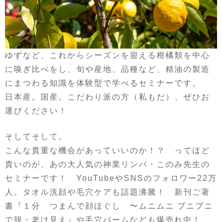
ゆずなど、これからシーズンを迎える柑橘類を中心
に嗅ぎ比べをし、旬や産地、品種など、精油の製造
にまつわる知識を体験型で学べるセミナーです。
日本産。国産。こだわり派の方（私もだ）、ぜひお
運びください！
そしてそして。
こんな貴重な機会があっていいのか！？ ってほど
貴いのが、あの大人気の神業リンパ・このみ先生の
セミナーです！ YouTubeやSNSのフォロワー22万
人。タオル洗顔や毛穴ケアも話題沸騰！ 新刊ご著
書『１分 つまんで顔ほぐし 〜ムニムニ プニプニ
で脱・老け見え』や毛穴バームなども爆売れ中！