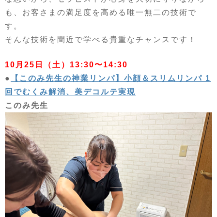
も、お客さまの満足度を高める唯一無二の技術で
す。
そんな技術を間近で学べる貴重なチャンスです！
10月25日（土）13:30〜14:30
●
【このみ先生の神業リンパ】小顔＆スリムリンパ 1
回でむくみ解消、美デコルテ実現
このみ先生