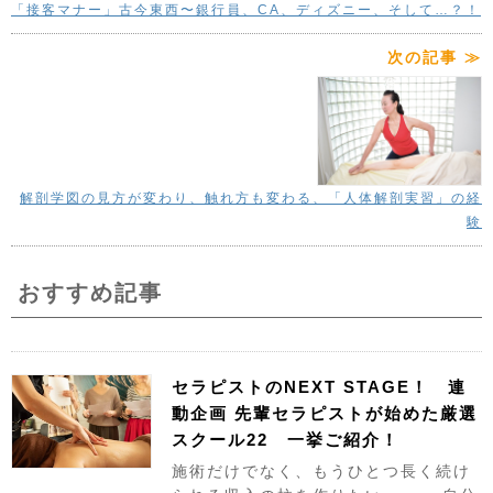
「接客マナー」古今東西〜銀行員、CA、ディズニー、そして…？！
次の記事 ≫
解剖学図の見方が変わり、触れ方も変わる、「人体解剖実習」の経
験
おすすめ記事
セラピストのNEXT STAGE！ 連
動企画 先輩セラピストが始めた厳選
スクール22 一挙ご紹介！
施術だけでなく、もうひとつ長く続け