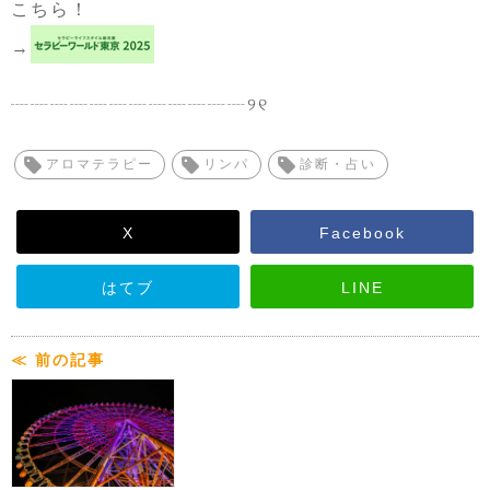
こちら！
→
┈┈┈┈┈┈┈┈┈┈┈┈୨୧
アロマテラピー
リンパ
診断・占い
X
Facebook
はてブ
LINE
≪ 前の記事