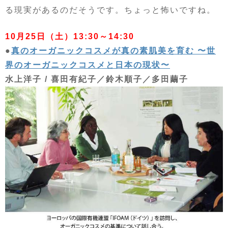
る現実があるのだそうです。ちょっと怖いですね。
10月25日（土）13:30～14:30
●
真のオーガニックコスメが真の素肌美を育む 〜世
界のオーガニックコスメと日本の現状〜
水上洋子 / 喜田有紀子／鈴木順子／多田繭子