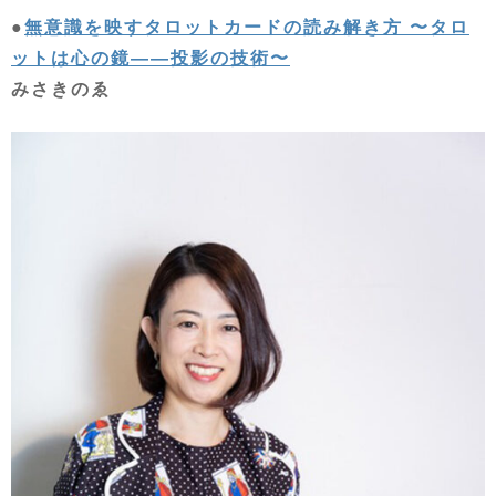
●
無意識を映すタロットカードの読み解き方 〜タロ
ットは心の鏡——投影の技術〜
みさきのゑ