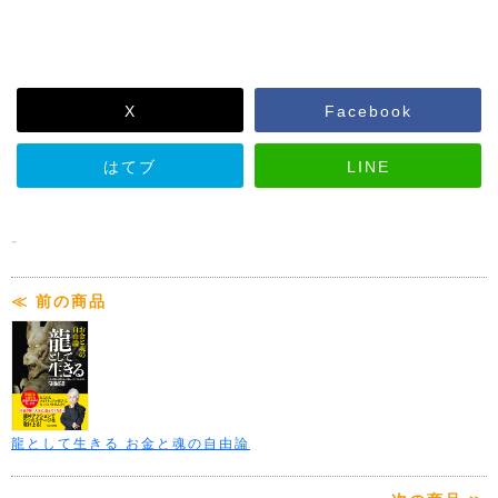
X
Facebook
はてブ
LINE
-
≪ 前の商品
龍として生きる お金と魂の自由論