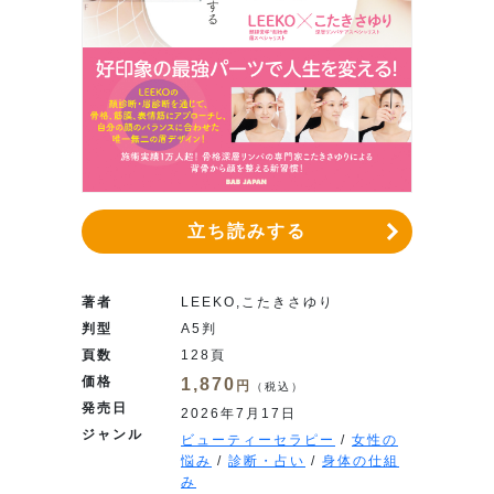
立ち読みする
著者
LEEKO,こたきさゆり
判型
A5判
頁数
128頁
価格
1,870
円
（税込）
発売日
2026年7月17日
ジャンル
ビューティーセラピー
/
女性の
悩み
/
診断・占い
/
身体の仕組
み