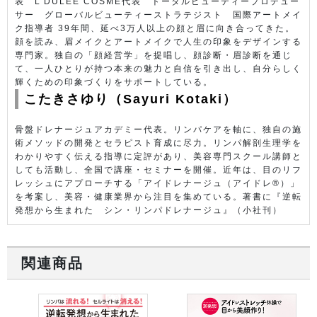
表 L’DULEE COSME代表 トータルビューティープロデュー
サー グローバルビューティーストラテジスト 国際アートメイ
ク指導者 39年間、延べ3万人以上の顔と眉に向き合ってきた。
顔を読み、眉メイクとアートメイクで人生の印象をデザインする
専門家。独自の「顔経営学」を提唱し、顔診断・眉診断を通じ
て、一人ひとりが持つ本来の魅力と自信を引き出し、自分らしく
輝くための印象づくりをサポートしている。
こたきさゆり（Sayuri Kotaki）
骨盤ドレナージュアカデミー代表。リンパケアを軸に、独自の施
術メソッドの開発とセラピスト育成に尽力。リンパ解剖生理学を
わかりやすく伝える指導に定評があり、美容専門スクール講師と
しても活動し、全国で講座・セミナーを開催。近年は、目のリフ
レッシュにアプローチする「アイドレナージュ（アイドレ®）」
を考案し、美容・健康業界から注目を集めている。著書に『逆転
発想から生まれた シン・リンパドレナージュ』（小社刊）
関連商品