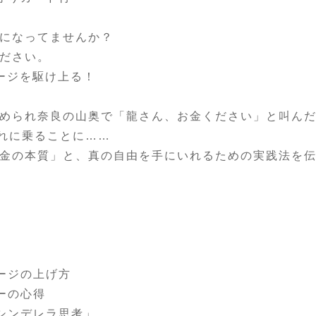
になってませんか？
ださい。
ージを駆け上る！
められ奈良の山奥で「龍さん、お金ください」と叫ん
流れに乗ることに……
金の本質」と、真の自由を手にいれるための実践法を
ージの上げ方
ーの心得
シンデレラ思考」