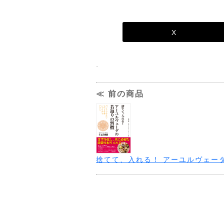
従業員という生き方の本質
お金は男性性のエネルギー 〜
父親を癒すことが、お金を癒す
X
お父さんとの関係は問題ないと
お子さんへの影響が心配な方へ
-
お金持ちが密かにやっているこ
ご先祖様は今もあなたを応援し
≪ 前の商品
お墓参りに「抵抗」を感じる方
あなたは全ての生命から応援さ
お金の考え方をバージョンアッ
時間もお金もない人のステージ
公民館の会議室からでいい
捨てて、入れる！ アーユルヴェー
お金がなくてもできることを考
お金がないのはあなたが「選ん
従業員を「卒業」するタイミン
最後に、この章を読んでくれた