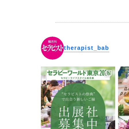
●Chapter ３ 龍は「ギフト
自由になったはずなのに、なぜ
自営業者という生き方の本質
ワクワクの無限∞循環を作る
ビジネスモデル神社を作ろう
therapist_bab
ビジネスモデル神社の作り方
まず与えることが大切
「テイク」ではなく「レシーブ
「あなたはどんな未来に行きた
緑のペンでノートに書いた「最
目標が見つからない人へ 〜負
小さな目標をたくさん達成する
失敗して自分を責めるのはエゴ
家族に反対されたら
家族の応援は後からついてくる