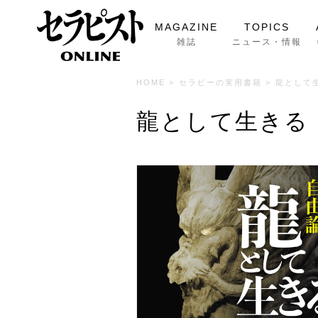
MAGAZINE
TOPICS
雑誌
ニュース・情報
HOME
>
セラピーの実用書籍
>
龍として
龍として生きる