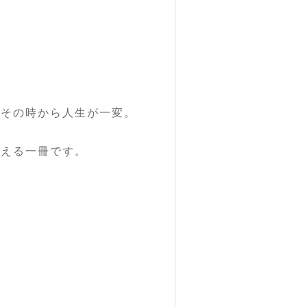
だその時から人生が一変。
伝える一冊です。