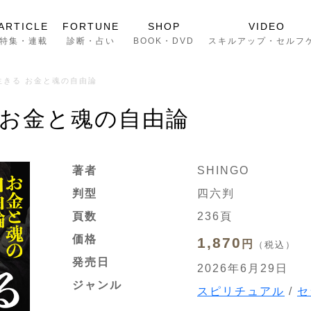
ARTICLE
FORTUNE
SHOP
VIDEO
特集・連載
診断・占い
BOOK・DVD
スキルアップ・セルフ
生きる お金と魂の自由論
 お金と魂の自由論
著者
SHINGO
判型
四六判
頁数
236頁
価格
1,870
円
（税込）
発売日
2026年6月29日
ジャンル
スピリチュアル
/
セ