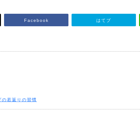
父親との関係〜
ことにつながる
Facebook
はてブ
思っている方へ
と 〜お墓参り〜
ている
へ
れている
プする
の上げ方
ダの若返りの習慣
える
でいる」
グ
あなたへ