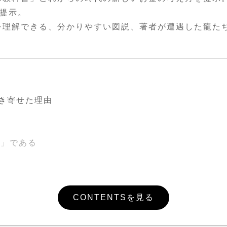
提示。
を理解できる、分かりやすい図説、著者が遭遇した龍た
き寄せた理由
龍通」である
代」へ
と仲良くする必要はない？
CONTENTSを見る
愛のエネルギー」