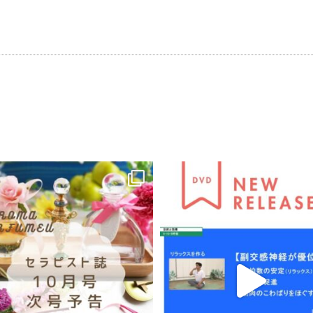
」に宿る
か不自由
」する
いのか」を受け取る
高の未来」
けグセから勝ちグセへ〜
の策略
もの