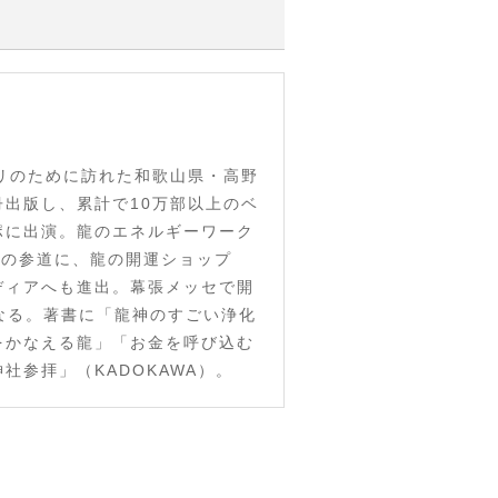
リのために訪れた和歌山県・高野
出版し、累計で10万部以上のベ
ポに出演。龍のエネルギーワーク
山新勝寺の参道に、龍の開運ショップ
ディアへも進出。幕張メッセで開
なる。著書に「龍神のすごい浄化
をかなえる龍」「お金を呼び込む
参拝」（KADOKAWA）。