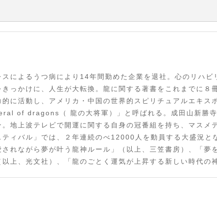
もあった
感じてしまうのか
〜龍神人材バンク〜
レスによるうつ病により14年間勤めた企業を退社。心のリハビ
教えてくれたこと
をきっかけに、人生が大転換。龍に関する著書をこれまでに８冊
側の世界のルール
力的に活動し、アメリカ・中国の世界的スピリチュアルエキス
への道
eneral of dragons（ 龍の大将軍）」と呼ばれる。成田
ン。地上波テレビで開運に関する自身の冠番組を持ち、マスメ
はない〜
ティバル」では、２年連続のべ12000人を動員する大盛況と
愛されながら夢が叶う龍神ルール」（以上、三笠書房）、「夢
こと
以上、光文社）、「龍のごとく運気が上昇する新しい時代の神社
応援している
る「檻」