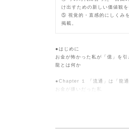
け出すための新しい価値観を
⑤ 視覚的・直感的にしくみ
掲載。
●はじめに
お金が怖かった私が「億」を引
龍とは何か
●Chapter １ 「流通」は「
お金が嫌いだった私
「乾いた時代」から「潤いの時
資本主義が崩壊するなら、お金
「流通」は「龍通」である
お金は「汚いもの」ではなく「