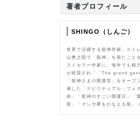
お金はなぜ生まれたのか
著者プロフィール
お金は「応援のエネルギー」で
お金の本質は「愛の循環」
なぜ、お金は「汚いもの」だと
SHINGO（しんご）
龍はお金が大好き
お金は人のご縁が連れてくる 
世界で活躍する龍神作家。スト
消防士から大富豪になった男が
山奥之院で「龍神」を視たこと
ＰＬからＢＳへ。ｒ＞ｇへ。右
ストセラー作家に。海外でも精
お金から逃げないことが、自由
が絶賛され「「The grand g
お金は「体育」
「龍神さまの開運堂」をオープ
エゴとは何か 〜お金はエゴで
催した「スピリチュアル・フェス
術」「龍神のすごい開運日」「
お金のステージを上げるという
龍」「マンガ夢をかなえる龍」（
龍神様はあなたの経済的自由を
●Chapter ２ 龍の流れを止め
私は14年間、檻の中にいた