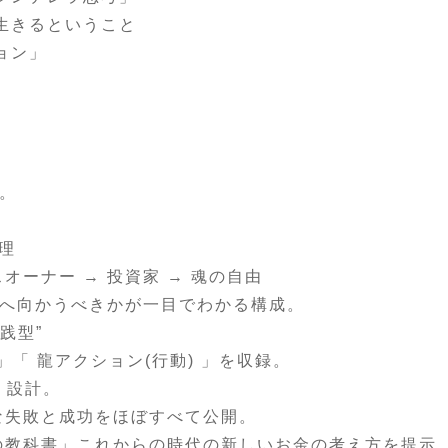
生きるということ
ョン」
。
理
スオーナー → 投資家 → 魂の自由
へ向かうべきかが一目でわかる構成。
践型”
」「 龍アクション(行動) 」を収録。
 設計。
な失敗と成功をほぼすべて公開。
の教科書」これからの時代の新しいお金の考え方を提示