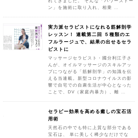
れてきました。 そんな「パワーストー
ン」を施術に取り入れ、相乗 …
実力派セラピストになれる筋解剖学
レッスン！ 連載第二回 ５種類のエ
フルラージュで、結果の出せるセラ
ピストに
マッサージセラピスト・國分利江子さ
んが、オイルマッサージのスキルアッ
プにつながる「筋解剖学」の知識を伝
える当連載。新型コロナウイルスの影
響で自宅での自粛生活が中心となった
ことで、DV（家庭内暴力）、離 …
セラピー効果を高める癒しの宝石活
用術
天然石の中でも特に上質な部分である
宝石は、 単に美しく稀少なだけでな