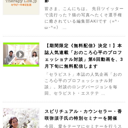
影
皆さま、こんにちは。 先日ツイッター
で流行った？猫の写真へたくそ選手権
に癒されている編集部AKIです（=^･
ω･^=） …
【期間限定《無料配信》決定！】本
誌人気連載「おのころ心平のプロフ
ェッショナル対談」第6回動画を、3
月下旬に無料配信します
「セラピスト」本誌の人気企画「おの
ころ心平のプロフェッショナル対
談」。対談のロングバージョンを毎
回、セラピスト・エステテ …
スピリチュアル・カウンセラー・香
咲弥須子氏の特別セミナーを開催
今回、愛をテーマにセミナーを行うス