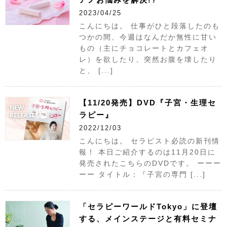
2023/04/25
こんにちは。 仕事がひと段落したのも
つかの間、今週はなんだか無性に甘い
もの（主にチョコレートとカフェオ
レ）を欲したり、突然お腹を壊したり
と、 [...]
【11/20発売】DVD『子宮・生理セ
ラピー』
2022/12/03
こんにちは。 セラピスト必読の新刊情
報！ 本日ご紹介するのは11月20日に
発売されたこちらのDVDです。 ーーー
ーー タイトル：『子宮の専門 [...]
「セラピーワールドTokyo」に登壇
する、メインステージと有料セミナ