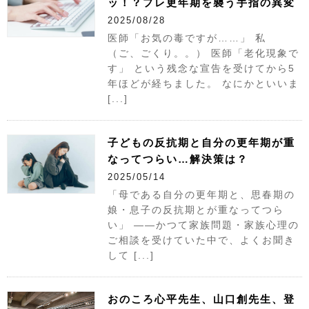
ッ！？プレ更年期を襲う手指の異変
2025/08/28
医師「お気の毒ですが……」 私
（ご、ごくり。。） 医師「老化現象で
す」 という残念な宣告を受けてから5
年ほどが経ちました。 なにかといいま
[...]
子どもの反抗期と自分の更年期が重
なってつらい…解決策は？
2025/05/14
「母である自分の更年期と、思春期の
娘・息子の反抗期とが重なってつら
い」 ——かつて家族問題・家族心理の
ご相談を受けていた中で、よくお聞き
して [...]
おのころ心平先生、山口創先生、登