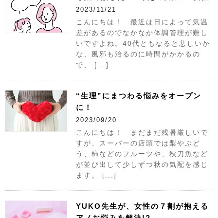
2023/11/21
こんにちは！ 最近は日によって気温
差があるのでなかなか体調管理が難し
いですよね。40代ともなると悲しいか
な、風邪も治るのに時間がかかるの
で、 [...]
“生理”にまつわる悩みをオープン
に！
2023/09/20
こんにちは！ まだまだ残暑厳しいで
すが、スーパーの店頭では梨やぶど
う、柿などのフルーツや、秋刀魚など
が並び出して少しずつ秋の気配を感じ
ます。 [...]
YUKO先生が、女性の７割が抱える
アノお悩みを解決!?