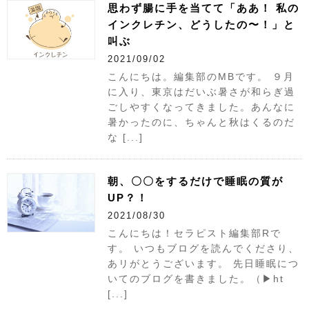
思わず腸に手を当てて「ああ！ 私の
インクレチン、どうしたの〜！」と
叫ぶ
2021/09/02
こんにちは。編集部のMBです。 ９月
に入り、東京はだいぶ暑さが和らぎ過
ごしやすくなってきました。あんなに
暑かったのに、ちゃんと秋はくるのだ
な [...]
朝、〇〇をするだけで睡眠の質が
UP？！
2021/08/30
こんにちは！セラピスト編集部Rで
す。 いつもブログを読んでくださり、
あリがとうございます。 先日睡眠につ
いてのブログを書きました。（▶︎ht
[...]