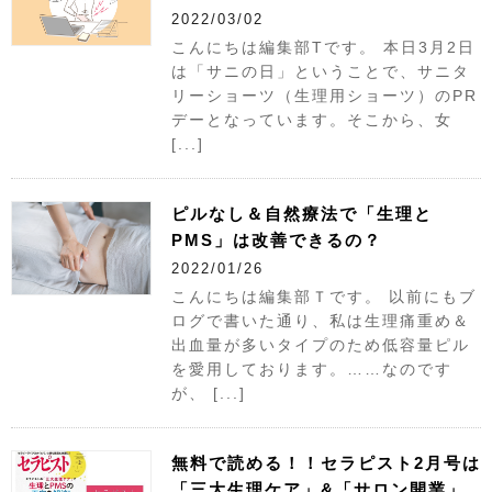
2022/03/02
こんにちは編集部Tです。 本日3月2日
は「サニの日」ということで、サニタ
リーショーツ（生理用ショーツ）のPR
デーとなっています。そこから、女
[...]
ピルなし＆自然療法で「生理と
PMS」は改善できるの？
2022/01/26
こんにちは編集部Ｔです。 以前にもブ
ログで書いた通り、私は生理痛重め＆
出血量が多いタイプのため低容量ピル
を愛用しております。……なのです
が、 [...]
無料で読める！！セラピスト2月号は
「三大生理ケア」&「サロン開業」