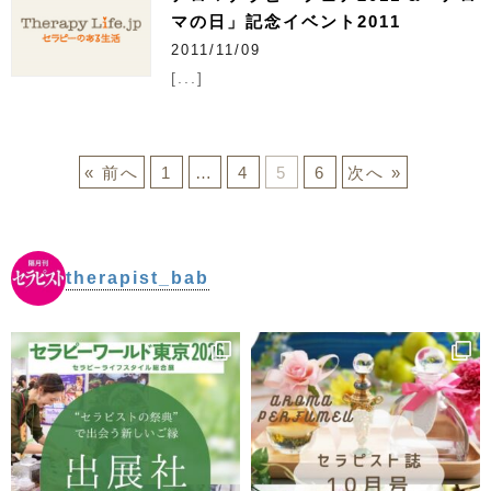
マの日」記念イベント2011
2011/11/09
[...]
« 前へ
1
…
4
5
6
次へ »
therapist_bab