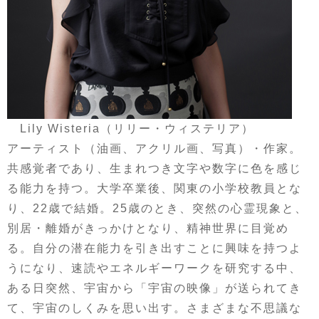
Lily Wisteria（リリー・ウィステリア）
アーティスト（油画、アクリル画、写真）・作家。
共感覚者であり、生まれつき文字や数字に色を感じ
る能力を持つ。大学卒業後、関東の小学校教員とな
り、22歳で結婚。25歳のとき、突然の心霊現象と、
別居・離婚がきっかけとなり、精神世界に目覚め
る。自分の潜在能力を引き出すことに興味を持つよ
うになり、速読やエネルギーワークを研究する中、
ある日突然、宇宙から「宇宙の映像」が送られてき
て、宇宙のしくみを思い出す。さまざまな不思議な