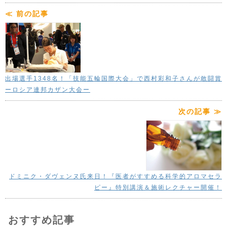
≪ 前の記事
出場選手1348名！「技能五輪国際大会」で西村彩和子さんが敢闘賞
ーロシア連邦カザン大会ー
次の記事 ≫
ドミニク・ダヴェンヌ氏来日！『医者がすすめる科学的アロマセラ
ピー』特別講演＆施術レクチャー開催！
おすすめ記事