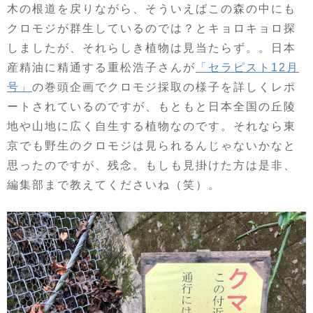
木の根道を戻りながら、そういえばこの森の中にも
クロモジが群生しているのでは？とキョロキョロ探
しましたが、それらしき植物は見当たらず。。日本
産精油に精通する重松浩子さんが
「セラピスト12月
号」
の巻頭企画でクロモジ採取の様子を詳しくレポ
ートされているのですが、もともと日本全国の丘陵
地や山地に広く自生する植物なのです。それなら東
京でも野生のクロモジは見られるんじゃないかなと
思ったのですが、残念。もしも見掛けた方は是非、
編集部まで教えてくださいね（笑）。