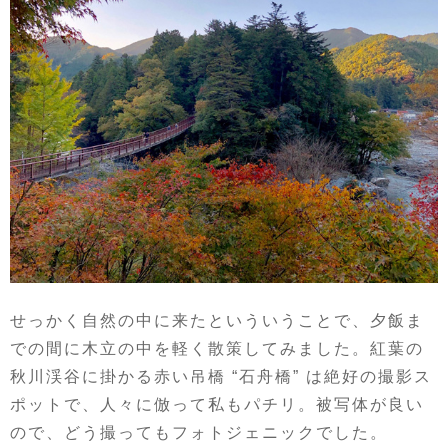
せっかく自然の中に来たといういうことで、夕飯ま
での間に木立の中を軽く散策してみました。紅葉の
秋川渓谷に掛かる赤い吊橋 “石舟橋” は絶好の撮影ス
ポットで、人々に倣って私もパチリ。被写体が良い
ので、どう撮ってもフォトジェニックでした。