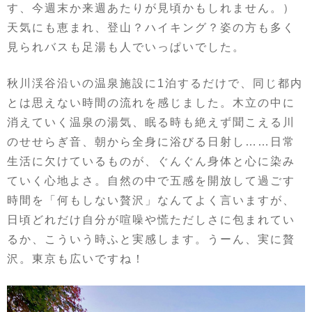
す、今週末か来週あたりが見頃かもしれません。）
天気にも恵まれ、登山？ハイキング？姿の方も多く
見られバスも足湯も人でいっぱいでした。
秋川渓谷沿いの温泉施設に1泊するだけで、同じ都内
とは思えない時間の流れを感じました。木立の中に
消えていく温泉の湯気、眠る時も絶えず聞こえる川
のせせらぎ音、朝から全身に浴びる日射し……日常
生活に欠けているものが、ぐんぐん身体と心に染み
ていく心地よさ。自然の中で五感を開放して過ごす
時間を「何もしない贅沢」なんてよく言いますが、
日頃どれだけ自分が喧噪や慌ただしさに包まれてい
るか、こういう時ふと実感します。うーん、実に贅
沢。東京も広いですね！