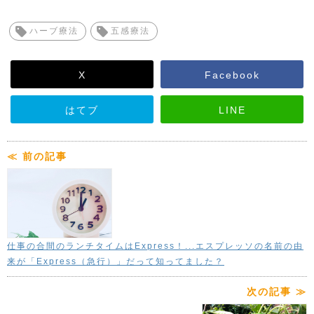
ハーブ療法
五感療法
X
Facebook
はてブ
LINE
≪ 前の記事
仕事の合間のランチタイムはExpress！...エスプレッソの名前の由
来が「Express（急行）」だって知ってました？
次の記事 ≫