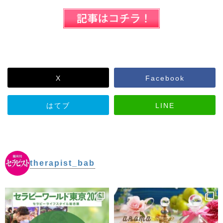
X
Facebook
はてブ
LINE
therapist_bab