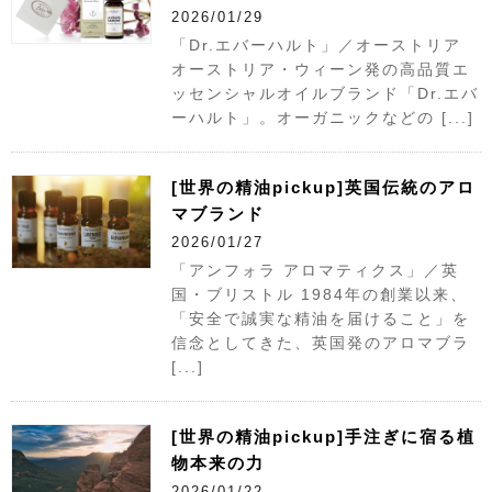
2026/01/29
「Dr.エバーハルト」／オーストリア
オーストリア・ウィーン発の高品質エ
ッセンシャルオイルブランド「Dr.エバ
ーハルト」。オーガニックなどの [...]
[世界の精油pickup]英国伝統のアロ
マブランド
2026/01/27
「アンフォラ アロマティクス」／英
国・ブリストル 1984年の創業以来、
「安全で誠実な精油を届けること」を
信念としてきた、英国発のアロマブラ
[...]
[世界の精油pickup]手注ぎに宿る植
物本来の力
2026/01/22