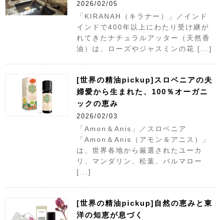
2026/02/05
「KIRANAH（キラナー）」／インド
インドで400年以上にわたり受け継が
れてきたナチュラルアッター（天然香
油）は、ローズやジャスミンの花 [...]
[世界の精油pickup]スロベニアの夫
婦愛から生まれた、100％オーガニ
ックの恵み
2026/02/03
「Amon＆Anis」／スロベニア
「Amon＆Anis（アモン＆アニス）」
は、世界各地から厳選されたユーカ
リ、マンダリン、松葉、パルマロー
[...]
[世界の精油pickup]自然の恵みと東
洋の知恵が息づく