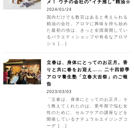
メ！ ウチの会社の“イチ推し”精油☆
2024/01/24
国内だけでも数百はあると考えられる
精油の会社。アロマに興味を持ち始め
た最初の頃は、きっと全国展開してい
るバラエティショップや有名なアロマ
ショ [...]
立春は、身体にとってのお正月。香
りと共に春をお迎え…… 二十四節季
アロマ養生塾「立春大吉祭」のご報
告
2023/03/03
「立春は、身体にとってのお正月」そ
う教えてくれたのは、更年期で悩む女
性のために、セルフケアの講座などを
開催しているナチュラルエイジングコ
ーデ [...]