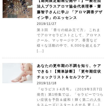
【期間限定動画公開中！】一般社団
法人プラスアロマ協会代表理事・齋
藤智子さんに学ぶ 「アロマ調香デザ
イン学」のエッセンス
2019/11/27
第３回 「香りの組み立て方」 これま
でアロマセラピストとして、アロマス
クール、マッサージケア、香育など
様々な活動の中で、6,000を超えるア
[...]
あなたの更年期の不調を知り、ケア
できる！【簡単診断】「更年期症状
チェックリスト＆セルフケア」
2019/11/18
『セラピスト4月号』（2019年3月7日
発売）第1特集では、「セラピーでつら
い症状を予防＆緩和！輝く第二の人生
をスムーズにスタートさせる 更 [...]