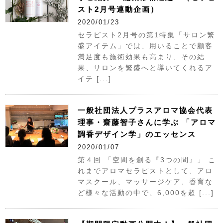
スト2月号連動企画）
2020/01/23
セラピスト2月号の第1特集「サロン繁
盛アイテム」では、用いることで顧客
満足度も施術効果も高まり、その結
果、サロンを繁盛へと導いてくれるア
イテ [...]
一般社団法人プラスアロマ協会代表
理事・齋藤智子さんに学ぶ 「アロマ
調香デザイン学」のエッセンス
2020/01/07
第４回 「空間を創る『3つの間』」 こ
れまでアロマセラピストとして、アロ
マスクール、マッサージケア、香育な
ど様々な活動の中で、6,000を超 [...]