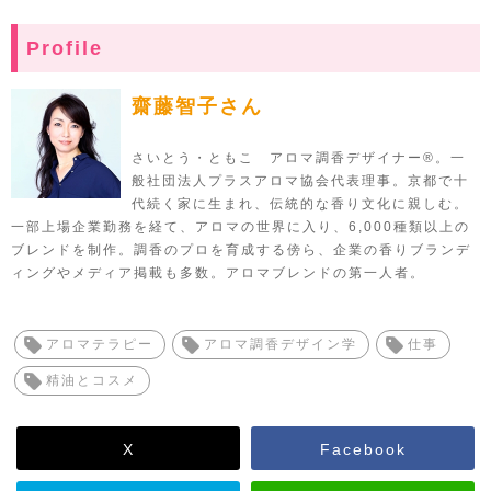
Profile
齋藤智子さん
さいとう・ともこ アロマ調香デザイナー®。一
般社団法人プラスアロマ協会代表理事。京都で十
代続く家に生まれ、伝統的な香り文化に親しむ。
一部上場企業勤務を経て、アロマの世界に入り、6,000種類以上の
ブレンドを制作。調香のプロを育成する傍ら、企業の香りブランデ
ィングやメディア掲載も多数。アロマブレンドの第一人者。
アロマテラピー
アロマ調香デザイン学
仕事
精油とコスメ
X
Facebook