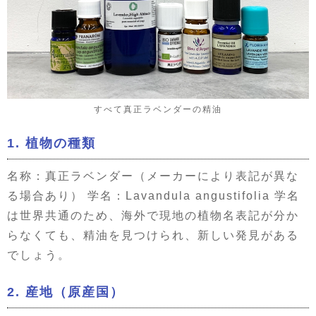
すべて真正ラベンダーの精油
1. 植物の種類
名称：真正ラベンダー（メーカーにより表記が異な
る場合あり） 学名：
Lavandula angustifolia
学名
は世界共通のため、海外で現地の植物名表記が分か
らなくても、精油を見つけられ、新しい発見がある
でしょう。
2. 産地（原産国）