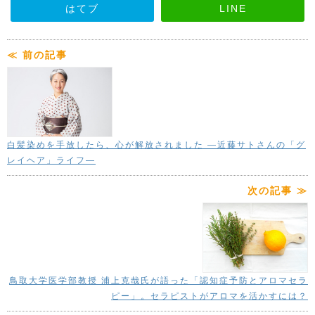
はてブ
LINE
≪ 前の記事
白髪染めを手放したら、心が解放されました —近藤サトさんの「グ
レイヘア」ライフ―
次の記事 ≫
鳥取大学医学部教授 浦上克哉氏が語った「認知症予防とアロマセラ
ピー」。セラピストがアロマを活かすには？