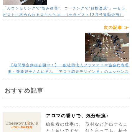
「カウンセリングで“悩み改善”、コーチングで“目標達成”」—セラ
ピストに求められるスキルとは―（セラピスト12月号連動企画）
次の記事 ≫
【期間限定動画公開中！】一般社団法人プラスアロマ協会代表理
事・齋藤智子さんに学ぶ 「アロマ調香デザイン学」のエッセンス
おすすめ記事
アロマの香りで、気分転換♪
編集者の仕事は、 取材など外出するこ
とも多いですが、 何と言っても、椅子