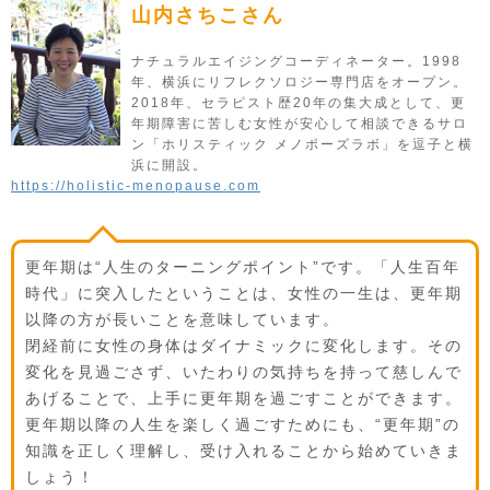
山内さちこさん
ナチュラルエイジングコーディネーター。1998
年、横浜にリフレクソロジー専門店をオープン。
2018年、セラピスト歴20年の集大成として、更
年期障害に苦しむ女性が安心して相談できるサロ
ン「ホリスティック メノポーズラボ」を逗子と横
浜に開設。
https://holistic-menopause.com
更年期は“人生のターニングポイント”です。「人生百年
時代」に突入したということは、女性の一生は、更年期
以降の方が長いことを意味しています。
閉経前に女性の身体はダイナミックに変化します。その
変化を見過ごさず、いたわりの気持ちを持って慈しんで
あげることで、上手に更年期を過ごすことができます。
更年期以降の人生を楽しく過ごすためにも、“更年期”の
知識を正しく理解し、受け入れることから始めていきま
しょう！