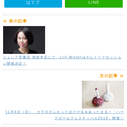
はてブ
LINE
≪ 前の記事
ジュンク堂書店 池袋本店にて、Lily Wisteriaさんトークセッショ
ン開催決定！
次の記事 ≫
11月4日（日）、カラダがふわっとほどける＆あったまる！「ハー
ブボールフェスティバル2018」開催！