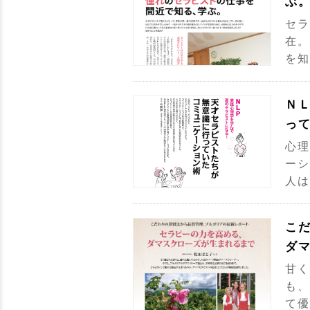
ぶ
セラ
在。
を知
Ｎ
っ
心理
ーシ
人は
こ
ダ
甘く
も、
て優