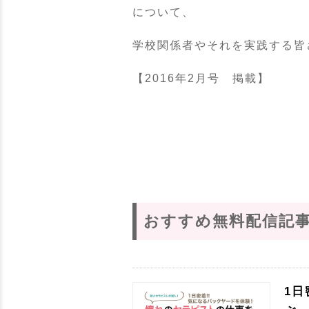
について、
学校関係者やそれを実践する皆
【
2016
年
2
月号 掲載】
おすすめ無料配信記
1日