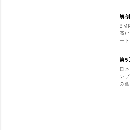
解
BM
高い
ート
第
日本
ンプ
の個