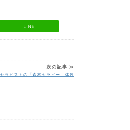
LINE
次の記事 ≫
セラピストの「森林セラピー」体験