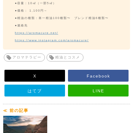
●容量：10㎖（一部5㎖）
●価格： 1,100円～
●精油の種類：単一精油100種類〜 ブレンド精油6種類〜
●連絡先
https://aromacure.net/
https://www.instagram.com/aromacure/
アロマテラピー
精油とコスメ
X
Facebook
はてブ
LINE
≪ 前の記事