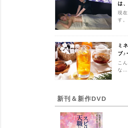
は
現在
す。
ミ
ブ♪
こん
な…
新刊＆新作DVD