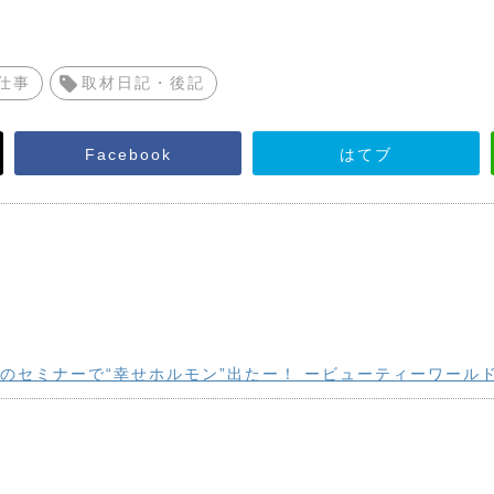
仕事
取材日記・後記
Facebook
はてブ
のセミナーで“幸せホルモン”出たー！ ービューティーワール