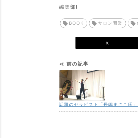
編集部I
BOOK
サロン開業
X
≪ 前の記事
話題のセラピスト「長嶋まさこ氏」