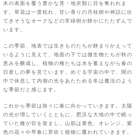
木の表面を覆う豊かな苔・地衣類に目を奪われま
す。草花は一度枯れ、甘い香りの月桂樹や神話に出
てきそうなオークなどの常緑樹が静かにたたずんで
います。
この季節、地表では生きものたちが静まりかえって
いるように見えて、地面の下では微生物たちが秋の
恵みを醸成し、植物の種たちは水を蓄えながら春の
日差しの夢を見ています。めぐる宇宙の中で、闇の
中で休息して内側の光をあたためる冬は魔法のよう
な季節だと感じます。
これから季節は徐々に春に向かっていきます。太陽
の光が増していくとともに、肥沃な大地の中で眠っ
ていた種が目を覚まし、山肌は黄色、オレンジ、紫
色の花々や早春に芽吹く植物に覆われていきます。