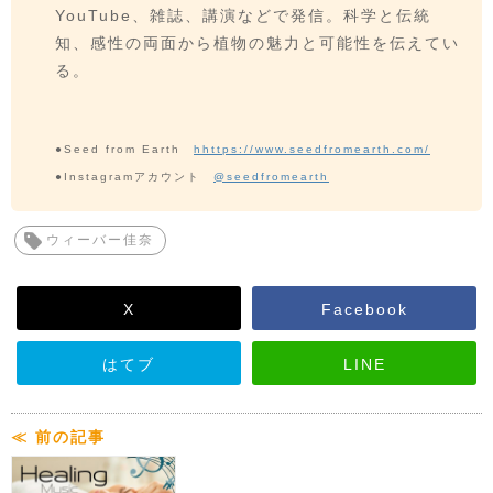
YouTube、雑誌、講演などで発信。科学と伝統
知、感性の両面から植物の魅力と可能性を伝えてい
る。
●Seed from Earth
hhttps://www.seedfromearth.com/
●Instagramアカウント
@seedfromearth
ウィーバー佳奈
X
Facebook
はてブ
LINE
≪ 前の記事