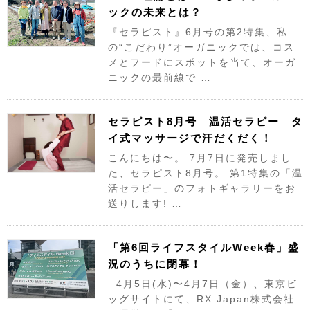
ックの未来とは？
『セラピスト』6月号の第2特集、私
の“こだわり”オーガニックでは、コス
メとフードにスポットを当て、オーガ
ニックの最前線で …
セラピスト8月号 温活セラピー タ
イ式マッサージで汗だくだく！
こんにちは〜。 7月7日に発売しまし
た、セラピスト8月号。 第1特集の「温
活セラピー」のフォトギャラリーをお
送りします! …
「第6回ライフスタイルWeek春」盛
況のうちに閉幕！
4月5日(水)〜4月7日（金）、東京ビ
ッグサイトにて、RX Japan株式会社