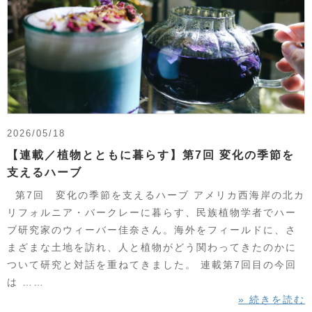
2026/05/18
【連載／植物とともに暮らす】第7回 変化の季節を
支えるハーブ
第7回 変化の季節を支えるハーブ アメリカ西海岸の北カ
リフォルニア・バークレーに暮らす、民族植物学者でハー
ブ研究家のウィーバー佳奈さん。海外をフィールドに、さ
まざまな土地を訪れ、人と植物がどう関わってきたのかに
ついて研究と対話を重ねてきました。 連載第7回目の今回
は ……
» 続きを読む