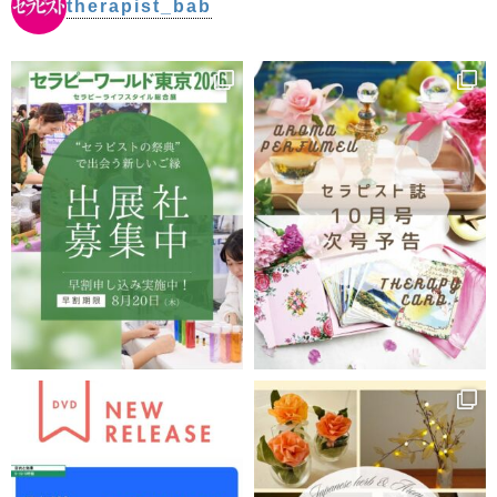
therapist_bab