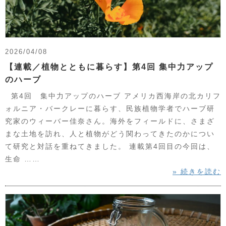
2026/04/08
【連載／植物とともに暮らす】第4回 集中力アップ
のハーブ
第4回 集中力アップのハーブ アメリカ西海岸の北カリフ
ォルニア・バークレーに暮らす、民族植物学者でハーブ研
究家のウィーバー佳奈さん。海外をフィールドに、さまざ
まな土地を訪れ、人と植物がどう関わってきたのかについ
て研究と対話を重ねてきました。 連載第4回目の今回は、
生命 ……
» 続きを読む