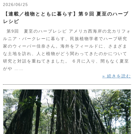
2026/06/25
【連載／植物とともに暮らす】第９回 夏至のハーブ
レシピ
第9回 夏至のハーブレシピ アメリカ西海岸の北カリフォ
ルニア・バークレーに暮らす、民族植物学者でハーブ研究
家のウィーバー佳奈さん。海外をフィールドに、さまざま
な土地を訪れ、人と植物がどう関わってきたのかについて
研究と対話を重ねてきました。 ６月に入り、間もなく夏至
がや ……
» 続きを読む