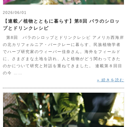
2026/06/01
【連載／植物とともに暮らす】第8回 バラのシロッ
プとドリンクレシピ
第8回 バラのシロップとドリンクレシピ アメリカ西海岸
の北カリフォルニア・バークレーに暮らす、民族植物学者
でハーブ研究家のウィーバー佳奈さん。海外をフィールド
に、さまざまな土地を訪れ、人と植物がどう関わってきた
のかについて研究と対話を重ねてきました。 連載第８回目
の今 ……
» 続きを読む