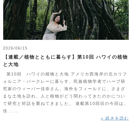
2026/06/15
【連載／植物とともに暮らす】第10回 ハワイの植物
と大地
第10回 ハワイの植物と大地 アメリカ西海岸の北カリフ
ォルニア・バークレーに暮らす、民族植物学者でハーブ研
究家のウィーバー佳奈さん。海外をフィールドに、さまざ
まな土地を訪れ、人と植物がどう関わってきたのかについ
て研究と対話を重ねてきました。 連載第10回目の今回は、
佳 ……
» 続きを読む