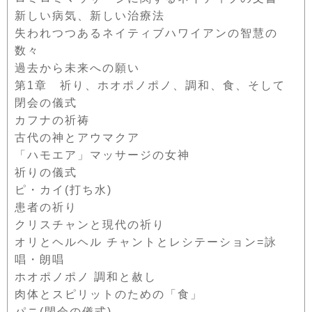
新しい病気、新しい治療法
失われつつあるネイティブハワイアンの智慧の
数々
過去から未来への願い
第1章 祈り、ホオポノポノ、調和、食、そして
閉会の儀式
カフナの祈祷
古代の神とアウマクア
「ハモエア」マッサージの女神
祈りの儀式
ピ・カイ(打ち水)
患者の祈り
クリスチャンと現代の祈り
オリとヘルヘル チャントとレシテーション=詠
唱・朗唱
ホオポノポノ 調和と赦し
肉体とスピリットのための「食」
パニ(閉会の儀式)