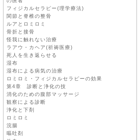
の医者
フィジカルセラピー(理学療法)
関節と脊椎の整骨
ルアとロミロミ
骨折と接骨
怪我に触れない治療
ラアウ・カヘア(祈祷医療)
死人を生き返らせる
湿布
湿布による病気の治療
ロミロミ・フィジカルセラピーの効果
第4章 診断と浄化の技
消化のための腹部マッサージ
観察による診断
浄化と下剤
ロミロミ
浣腸
嘔吐剤