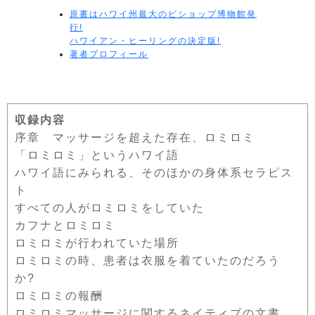
原書はハワイ州最大のビショップ博物館発
行!
ハワイアン・ヒーリングの決定版!
著者プロフィール
収録内容
序章 マッサージを超えた存在、ロミロミ
「ロミロミ」というハワイ語
ハワイ語にみられる、そのほかの身体系セラピス
ト
すべての人がロミロミをしていた
カフナとロミロミ
ロミロミが行われていた場所
ロミロミの時、患者は衣服を着ていたのだろう
か?
ロミロミの報酬
ロミロミマッサージに関するネイティブの文書