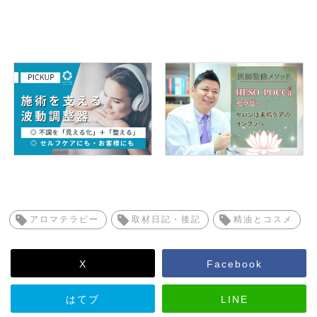
アロマテラピー
取材日記・後記
精油とコスメ
X
Facebook
はてブ
LINE