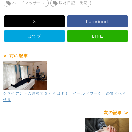
ヘッドマッサージ
取材日記・後記
X
Facebook
はてブ
LINE
≪ 前の記事
クライアントの調整力を引き出す！「イールドワーク」の驚くべき
効果
次の記事 ≫