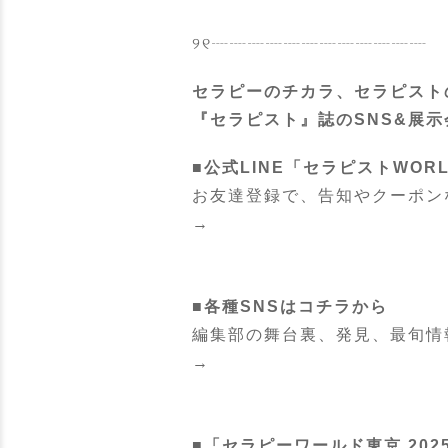
୨୧┈┈┈┈┈┈┈┈┈┈┈┈
セラピーのチカラ、セラピスト
『セラピスト』誌のSNS&展示
■公式LINE「セラピストWOR
お友達登録で、告知やクーポン
→
■各種SNSはコチラから
編集部の舞台裏、発見、最旬情
→
■「セラピーワールド東京 20