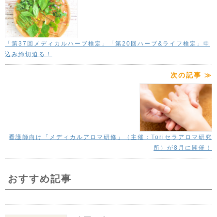
「第37回メディカルハーブ検定」「第20回ハーブ&ライフ検定」申
込み締切迫る！
次の記事 ≫
看護師向け「メディカルアロマ研修」（主催：Toriセラアロマ研究
所）が8月に開催！
おすすめ記事