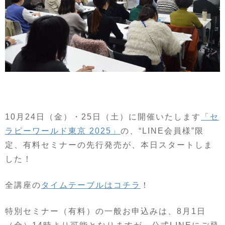
10月24日（金）・25日（土）に開催いたします
「セ
ラピーワールド東京 2025」
の、“LINE会員様”限
定、有料セミナーの先行発売が、本日スタートしま
した！
全講座の
タイムテーブルはコチラ
！
特別セミナー（有料）の一般お申込みは、8月1日