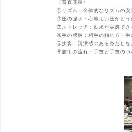
〈審査基準〉
①リズム：全体的なリズムの安
②圧の強さ：心地よい圧かどう
③ストレッチ：効果が実感でき
④手の感触：相手の触れ方・手
⑤接客：清潔感のある⾝だしな
⑥施術の流れ：⼿技と⼿技のつ