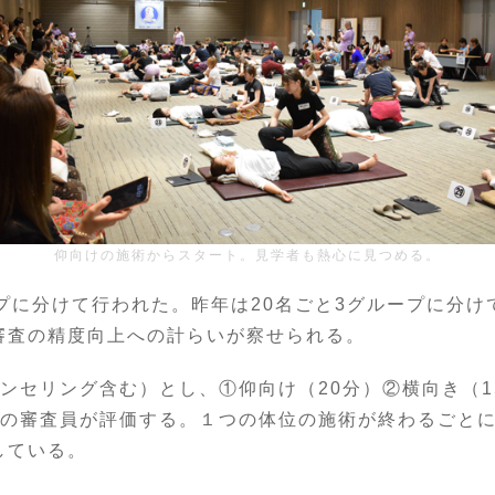
仰向けの施術からスタート。見学者も熱心に見つめる。
ープに分けて行われた。昨年は20名ごと3グループに分
審査の精度向上への計らいが察せられる。
ンセリング含む）とし、①仰向け（20分）②横向き（1
別の審査員が評価する。１つの体位の施術が終わるごと
している。