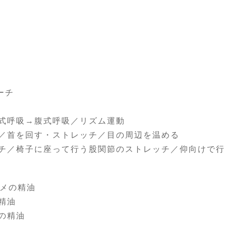
ローチ
式呼吸→腹式呼吸／リズム運動
／首を回す・ストレッチ／目の周辺を温める
チ／椅子に座って行う股関節のストレッチ／仰向けで行
スメの精油
精油
の精油