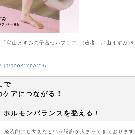
D「烏山ますみの子宮セルフケア」(著者：烏山ますみ)を2
fe.jp/book/mbarc8/
しで…
のケアにつながる！
！
、ホルモンバランスを整える！
、経済的にも大切だという認識が広まってきております