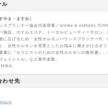
ール
すやま・ますみ）
ランナー協会代表理事／aroma & esthetic IC
パ施設、ホテルエステ、トータルビューティーサロン、
般に広げるため「女性ホルモンバランスプランナー®︎」
く、女性ホルモンを背景としたお悩みに働きかけるオリ
著書に『セラピストのための女性ホルモンの教科書』、
フェイシャル』など著作多数。
CHIKA.
合わせ先
ntact/