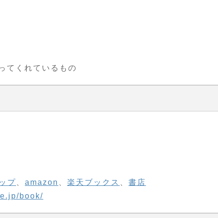
ってくれているもの
ップ
、
amazon
、
楽天ブックス
、
書店
fe.jp/book/