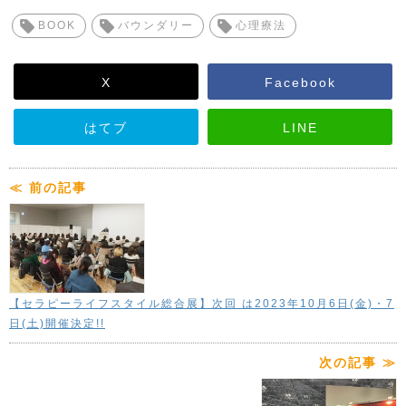
BOOK
バウンダリー
心理療法
X
Facebook
はてブ
LINE
≪ 前の記事
【セラピーライフスタイル総合展】次回 は2023年10月6日(金)・7
日(土)開催決定!!
次の記事 ≫