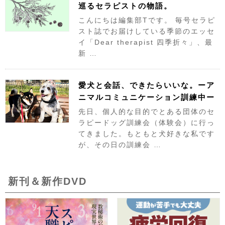
巡るセラピストの物語。
こんにちは編集部Tです。 毎号セラピ
スト誌でお届けしている季節のエッセ
イ「Dear therapist 四季折々」、最
新 …
愛犬と会話、できたらいいな。ーア
ニマルコミュニケーション訓練中ー
先日、個人的な目的でとある団体のセ
ラピードッグ訓練会（体験会）に行っ
てきました。もともと犬好きな私です
が、その日の訓練会 …
新刊＆新作DVD