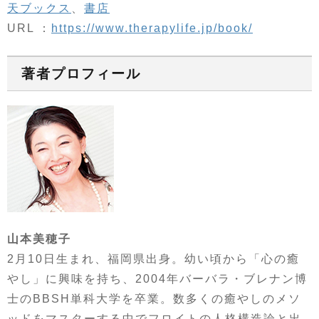
天ブックス
、
書店
URL ：
https://www.therapylife.jp/book/
著者プロフィール
山本美穂子
2月10日生まれ、福岡県出身。幼い頃から「心の癒
やし」に興味を持ち、2004年バーバラ・ブレナン博
士のBBSH単科大学を卒業。数多くの癒やしのメソ
ッドをマスターする中でフロイトの人格構造論と出