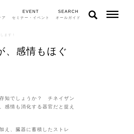
EVENT
SEARCH
ケア
セミナー・イベント
オールガイド
催します！
生が、感情もほぐ
存知でしょうか？ チネイザン
、感情も消化する器官だと捉え
加え、臓器に蓄積したストレ