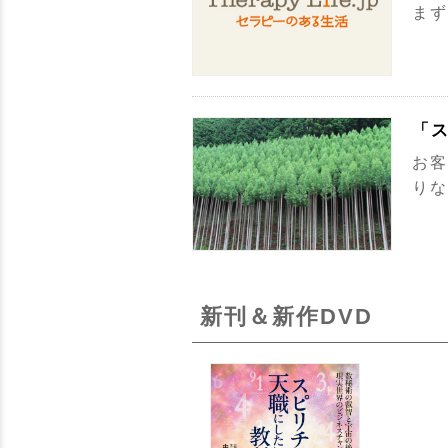
まず
「
お客
りな
新刊＆新作DVD