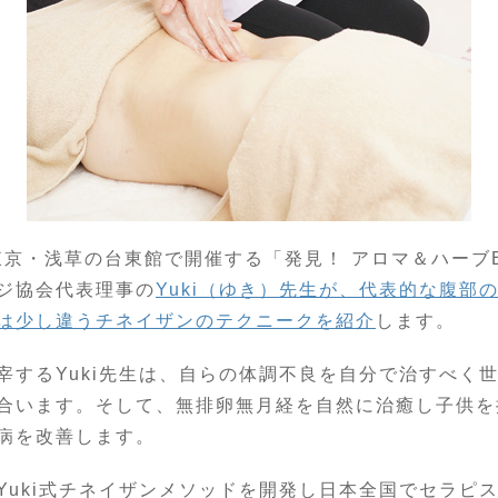
東京・浅草の台東館で開催する「発見！ アロマ＆ハーブEX
ジ協会代表理事の
Yuki（ゆき）先生が、代表的な腹部
は少し違うチネイザンのテクニークを紹介
します。
宰するYuki先生は、自らの体調不良を自分で治すべく
合います。そして、無排卵無月経を自然に治癒し子供を
病を改善します。
Yuki式チネイザンメソッドを開発し日本全国でセラピ