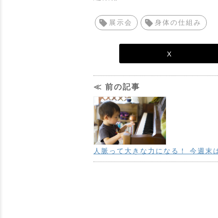
展示会
身体の仕組み
X
≪ 前の記事
人脈って大きな力になる！ 今週末