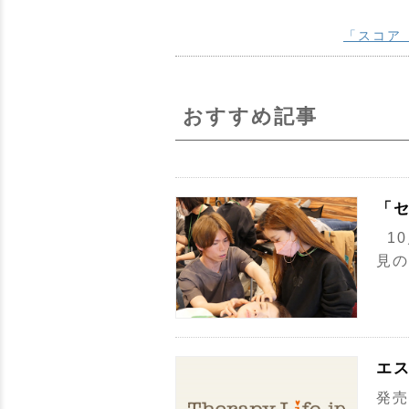
「スコア
おすすめ記事
「セ
10
見の
エ
発売