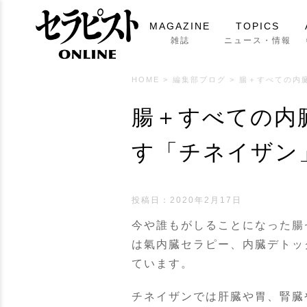
MAGAZINE
TOPICS
雑誌
ニュース・情報
HOME
>
編集部ブログ
>
腸＋すべての内
腸＋すべての内
す「チネイザン
投稿日：
2020年2月17日
今や誰もがしることになった腸
は氣内臓セラピー、内臓デトッ
ています。
チネイザンでは肝臓や胃、腎臓