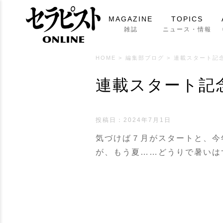
MAGAZINE
TOPICS
雑誌
ニュース・情報
HOME
>
編集部ブログ
>
連載スタート記念
連載スタート記
投稿日：
2024年7月1日
気づけば７月がスタートと、今
が、もう夏……どうりで暑いは