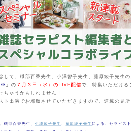
念して、磯部百香先生、小澤智子先生、藤原綾子先生の
※
」
の
７月３日（水）のLIVE配信
で、特集いただける
けちゃうかもしれません！
スト出演でお邪魔させていただきますので、連載の見所
、磯部百香先生、
小澤智子先生
、
藤原綾子先生
による、セラピス