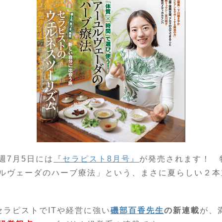
週7月5日には
『セラピスト8月号』
が発売されます！ 
ルヴェーダのハーブ療法」という、まさに夏らしい２本
セラピストでITや経営に強い
磯部百香先生
の新連載
が、