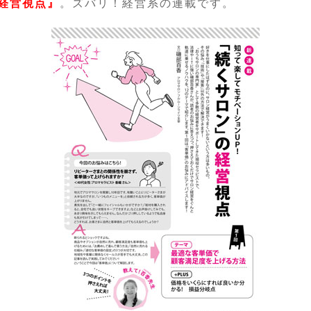
経営視点』
。ズバリ！経営系の連載です。