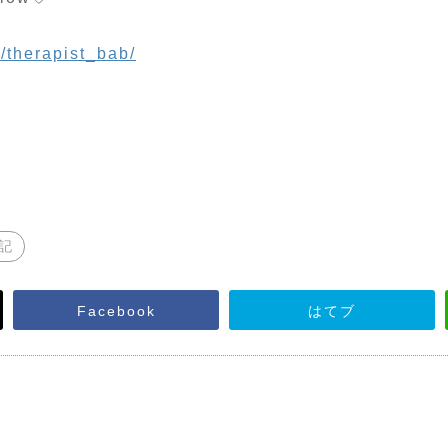
/therapist_bab/
記
Facebook
はてブ