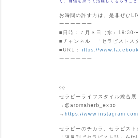
く、自信を持って活躍してもらうこと
お時間の許す方は、是非ぜひLI
ーーーーーー
■日時：７月３日（水）19:30〜2
■チャンネル：「セラピストス
■URL：
https://www.facebo
ーーーーーー
୨୧┈┈┈┈┈┈┈┈┈┈┈┈
セラピーライフスタイル総合展「THE
→@aromaherb_expo
→
https://www.instagram.co
セラピーのチカラ、セラピスト
「隔月刊 #セラピスト誌」をfol