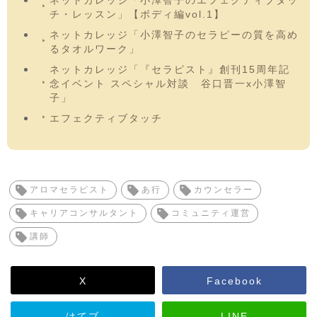
ネットカレッジ「小澤智子のエフェクティブタッ
チ・レッスン」【ボディ編vol.1】
ネットカレッジ「小澤智子のセラピーの質を高め
るタオルワーク」
ネットカレッジ「『セラピスト』創刊15周年記
念イベント スペシャル対談 谷口晋一x小澤智
子」
エフェクティブタッチ
アロマセラピスト
あ行
カウンセラー
キャリアコンサルタント
コミュニティ運営
講師
X
Facebook
はてブ
LINE