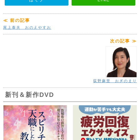
≪ 前の記事
尾上泰夫 おのえやすお
次の記事 ≫
荻野麻里 おぎのまり
新刊＆新作DVD