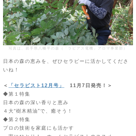
写真は、岩手県八幡平の森（「ラピアス電機」アロマ事業部）
日本の森の恵みを、ぜひセラピーに活かしてくださ
いね！
＜
「セラピスト12月号」
11月7日発売！＞
◆第１特集
日本の森の深い香りと恵み
４大“樹木精油”で、癒そう！
◆第２特集
プロの技術を家庭にも活かす