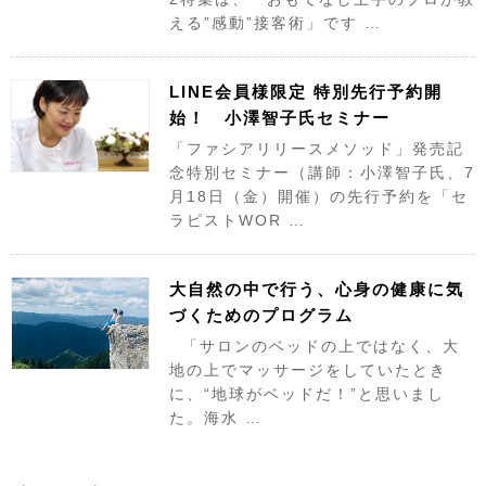
える”感動”接客術」です …
LINE会員様限定 特別先行予約開
始！ 小澤智子氏セミナー
「ファシアリリースメソッド」発売記
念特別セミナー（講師：小澤智子氏、7
月18日（金）開催）の先行予約を「セ
ラピストWOR …
大自然の中で行う、心身の健康に気
づくためのプログラム
「サロンのベッドの上ではなく、大
地の上でマッサージをしていたとき
に、“地球がベッドだ！”と思いまし
た。海水 …