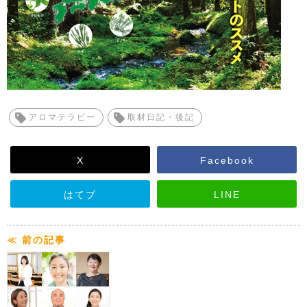
アロマテラピー
取材日記・後記
X
Facebook
はてブ
LINE
≪ 前の記事