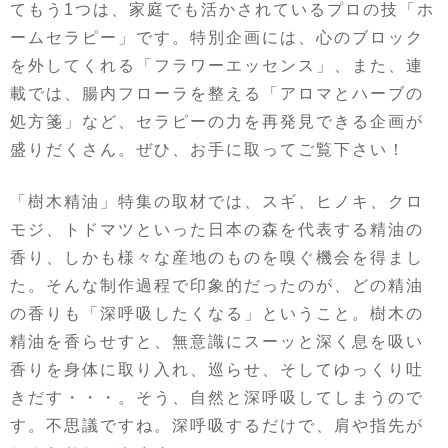
てもう1つは、家庭でも活かされているプロの技「ホ
ームセラピー」です。特別企画には、心のブロック
を外してくれる「フラワーエッセンス」、また、連
載では、腸内フローラを整える「アロマとハーブの
処方箋」など、セラピーの力を再発見できる企画が
盛りだくさん。ぜひ、お手に取ってご覧下さい！
「樹木精油」特集の取材では、スギ、ヒノキ、クロ
モジ、トドマツといった日本の森を代表する精油の
香り、しかも様々な産地のものを嗅ぐ機会を得まし
た。そんな制作過程で印象的だったのが、どの精油
の香りも「深呼吸したくなる」ということ。樹木の
精油を香らせすと、無意識にスーッと深く息を吸い
香りを身体に取り入れ、巡らせ、そしてゆっくり吐
きだす・・・。そう、自然と深呼吸してしまうので
す。不思議ですね。深呼吸するだけで、肩や指先が