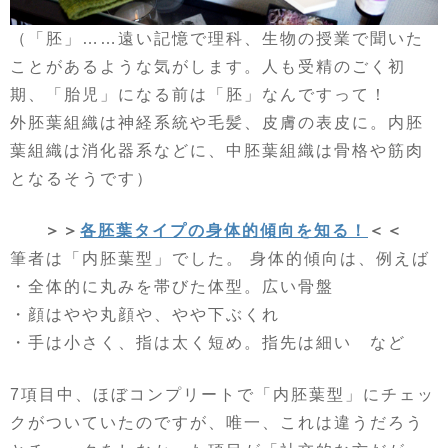
（「胚」……遠い記憶で理科、生物の授業で聞いた
ことがあるような気がします。人も受精のごく初
期、「胎児」になる前は「胚」なんですって！
外胚葉組織は神経系統や毛髪、皮膚の表皮に。内胚
葉組織は消化器系などに、中胚葉組織は骨格や筋肉
となるそうです）
＞＞
各胚葉タイプの身体的傾向を知る！
＜＜
筆者は「内胚葉型」でした。 身体的傾向は、例えば
・全体的に丸みを帯びた体型。広い骨盤
・顔はやや丸顔や、やや下ぶくれ
・手は小さく、指は太く短め。指先は細い など
7項目中、ほぼコンプリートで「内胚葉型」にチェッ
クがついていたのですが、唯一、これは違うだろう