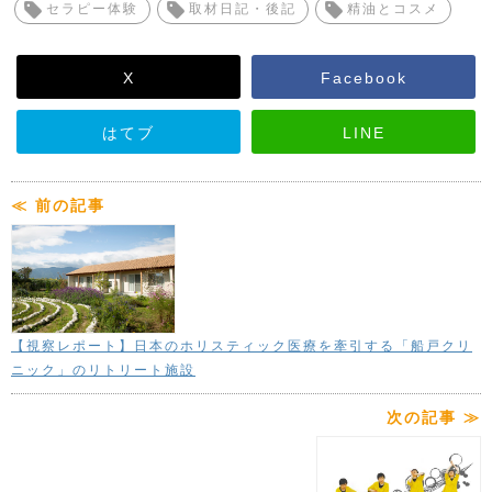
セラピー体験
取材日記・後記
精油とコスメ
X
Facebook
はてブ
LINE
≪ 前の記事
【視察レポート】日本のホリスティック医療を牽引する「船戸クリ
ニック」のリトリート施設
次の記事 ≫