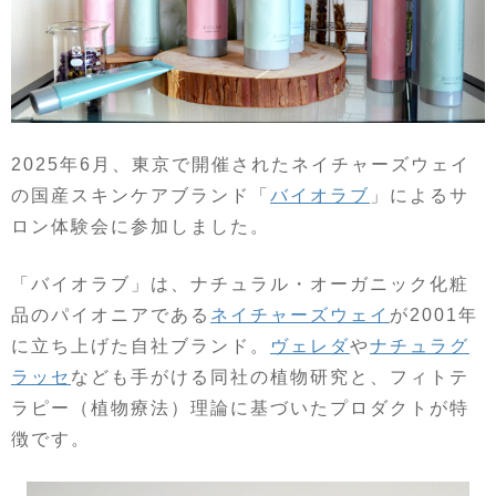
2025年6月、東京で開催されたネイチャーズウェイ
の国産スキンケアブランド「
バイオラブ
」によるサ
ロン体験会に参加しました。
「バイオラブ」は、ナチュラル・オーガニック化粧
品のパイオニアである
ネイチャーズウェイ
が2001年
に立ち上げた自社ブランド。
ヴェレダ
や
ナチュラグ
ラッセ
なども手がける同社の植物研究と、フィトテ
ラピー（植物療法）理論に基づいたプロダクトが特
徴です。