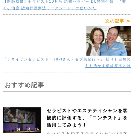
【医師監修】セラピスト10月号 読書セラピー DL特別付録「〝書
く〟治療 認知行動療法ワークシート」の使いかた
次の記事 ≫
「チネイザンセラピスト・Yukiさん＜セブ島紀行＞」 祈りも自然の
力も活かす伝統療法とは
おすすめ記事
セラピストやエステティシャンを客
観的に評価する、「コンテスト」を
活用してみよう！
セラピストやエステティシャンがお客