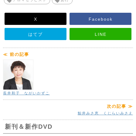
アロマセラピスト
あ行
X
Facebook
はてブ
LINE
≪ 前の記事
長井和子 ながいかずこ
次の記事 ≫
鯨井みさ恵 くじらいみさえ
新刊＆新作DVD