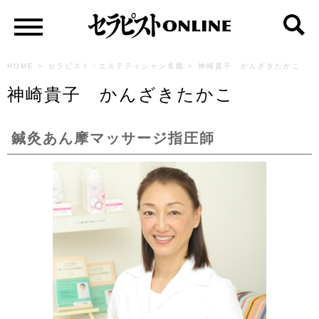
HOME
>
セラピスト・エステティシャン名鑑
>
神崎貴子 かんざきたかこ
神崎貴子 かんざきたかこ
鍼灸あん摩マッサージ指圧師