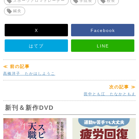
スポーツアロマトレーナー
学院長
校長
鍼灸
X
Facebook
はてブ
LINE
≪ 前の記事
高橋洋子 たかはしようこ
次の記事 ≫
田中とも江 たなかともえ
新刊＆新作DVD