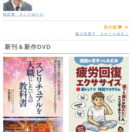
指田豊 さしだゆたか
次の記事 ≫
阪口有貴子 さかぐちゆきこ
新刊＆新作DVD