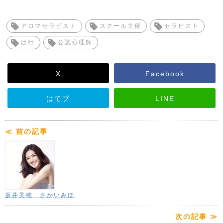
アロマセラピスト
スクール主催
セラピスト
は行
公認心理師
X
Facebook
はてブ
LINE
≪ 前の記事
坂井美穂 さかいみほ
次の記事 ≫