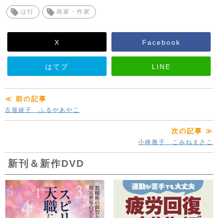
は行
画家・作家
X
Facebook
はてブ
LINE
≪ 前の記事
古屋綾子 ふるやあやこ
次の記事 ≫
小峰雅子 こみねまさこ
新刊＆新作DVD