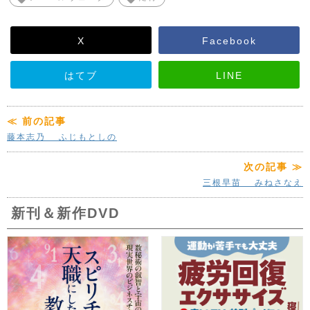
X
Facebook
はてブ
LINE
≪ 前の記事
藤本志乃 ふじもとしの
次の記事 ≫
三根早苗 みねさなえ
新刊＆新作DVD