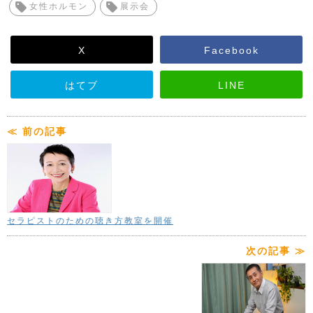
女性ホルモン
展示会
X
Facebook
はてブ
LINE
≪ 前の記事
セラピストのための聴き方教室を開催
次の記事 ≫