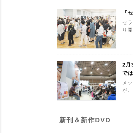
「セ
セラ
り開
2月
で
メッ
が、
新刊＆新作DVD