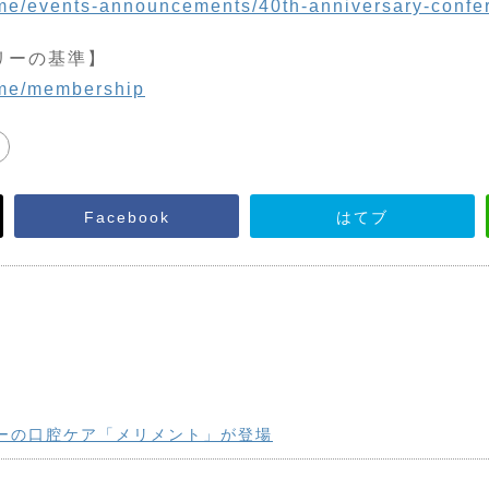
home/events-announcements/40th-anniversary-confe
リーの基準】
home/membership
Facebook
はてブ
ーの口腔ケア「メリメント」が登場