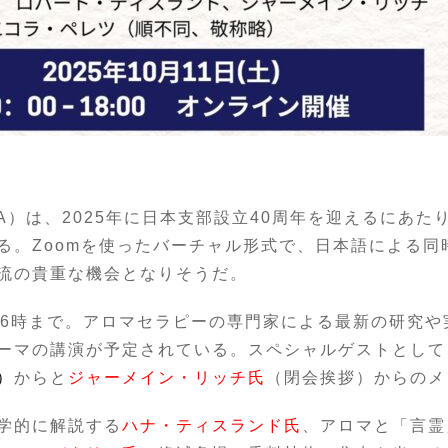
A）は、2025年に日本支部設立40周年を迎えるにあた
る。Zoomを使ったバーチャル形式で、日本語による同
流の貴重な機会となりそうだ。
後6時まで。アロマセラピーの専門家による最新の研究
ーマの講演が予定されている。スペシャルゲストとして、
）
からと
ジャーメイン・リッチ氏
（閉会挨拶）からのメ
学的に解説する
ハナ・ティスランド氏
、アロマと「言霊