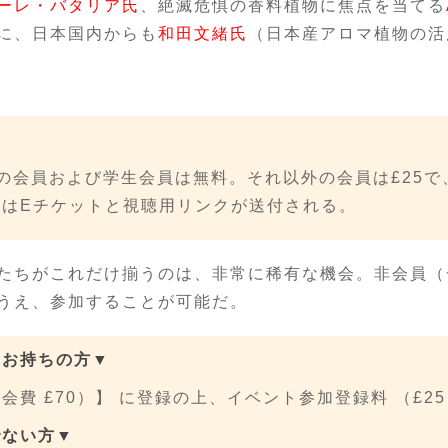
ーレ・バタリア氏
、絶滅危惧の香料植物に焦点を当てる
に、日本国内からも
和田文緒氏
（日本産アロマ植物の活
の会員および学生会員は無料。それ以外の会員は£25で、
にはEチケットと視聴用リンクが送付される。
たちがこれだけ揃うのは、非常に稀有な機会。非会員（
うえ、参加することが可能だ。
をお持ちの方▼
会費 £70）】 に登録の上、イベント参加登録料 （£2
でない方▼