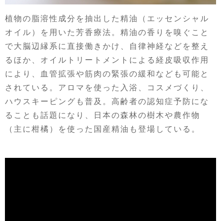
植物の脂溶性成分を抽出した精油（エッセンシャル
オイル）を用いた芳香療法。精油の香りを嗅ぐこと
で大脳辺縁系に直接働きかけ、自律神経などを整え
るほか、オイルトリートメントによる経皮吸収作用
により、血管拡張や筋肉の緊張の緩和なども可能と
されている。アロマを使った入浴、コスメづくり、
ハウスキーピングも普及。高齢者の認知症予防にな
ることも話題になり、日本の森林の樹木や農作物
（主に柑橘）を使った国産精油も登場している。