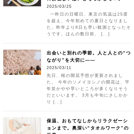
2025/03/25
一昨日の日曜日、東京の気温は25度
を超え、今年初めての夏日となりまし
た。昨年より8日も早い観測となったそ
うです。ほんの数日前、 [...]
出会いと別れの季節。人と人との“つ
ながり”を大切に――
2025/03/11
先日、桜の開花予想が更新されまし
た。 今年のソメイヨシノの開花は、平
年並かやや早いところが多くなりそう
だといいます。 3月も中旬にさしかか
り [...]
保温、おもてなしからリラクゼーシ
ョンまで。奥深い“タオルワーク”の