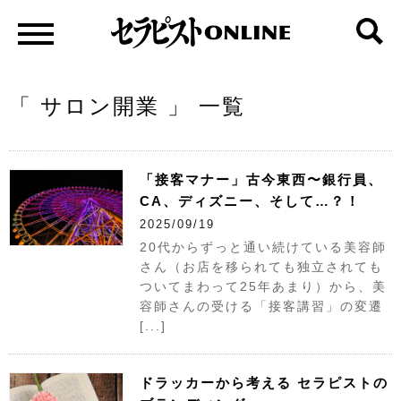
「 サロン開業 」 一覧
「接客マナー」古今東西〜銀行員、
CA、ディズニー、そして…？！
2025/09/19
20代からずっと通い続けている美容師
さん（お店を移られても独立されても
ついてまわって25年あまり）から、美
容師さんの受ける「接客講習」の変遷
[...]
ドラッカーから考える セラピストの