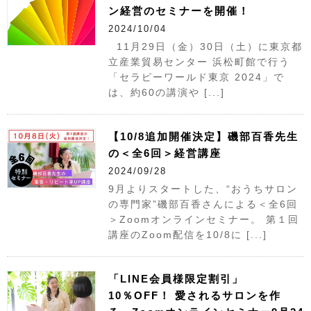
ン経営のセミナーを開催！
2024/10/04
11月29日（金）30日（土）に東京都
立産業貿易センター 浜松町館で行う
「セラピーワールド東京 2024」で
は、約60の講演や [...]
【10/8追加開催決定】磯部百香先生
の＜全6回＞経営講座
2024/09/28
9月よりスタートした、“おうちサロン
の専門家”磯部百香さんによる＜全6回
＞Zoomオンラインセミナー。 第１回
講座のZoom配信を10/8に [...]
「LINE会員様限定割引」
10％OFF！ 愛されるサロンを作