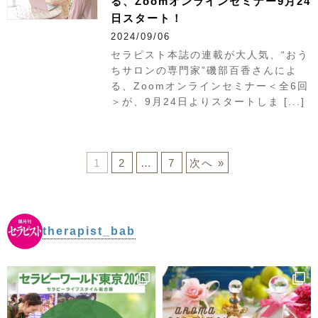
る、Zoomオンラインセミナー9月24
日スタート！
2024/09/06
セラピスト本誌の連載が大人気、“おう
ちサロンの専門家”磯部百香さんによ
る、Zoomオンラインセミナー＜全6回
＞が、9月24日よりスタートしま [...]
1
2
…
7
次へ »
therapist_bab