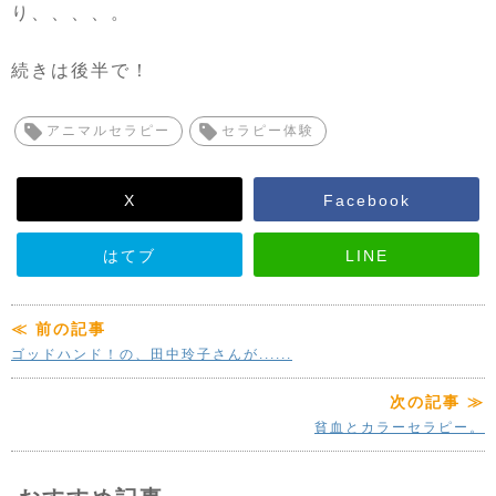
り、、、、。
続きは後半で！
アニマルセラピー
セラピー体験
X
Facebook
はてブ
LINE
≪ 前の記事
ゴッドハンド！の、田中玲子さんが......
次の記事 ≫
貧血とカラーセラピー。