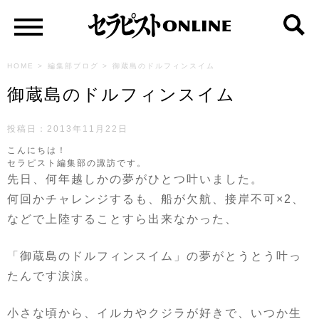
HOME
>
編集部ブログ
>
御蔵島のドルフィンスイム
御蔵島のドルフィンスイム
投稿日：2013年11月22日
こんにちは！
セラピスト編集部の諏訪です。
先日、何年越しかの夢がひとつ叶いました。
何回かチャレンジするも、船が欠航、接岸不可×2、
などで上陸することすら出来なかった、
「御蔵島のドルフィンスイム」の夢がとうとう叶っ
たんです涙涙。
小さな頃から、イルカやクジラが好きで、いつか生