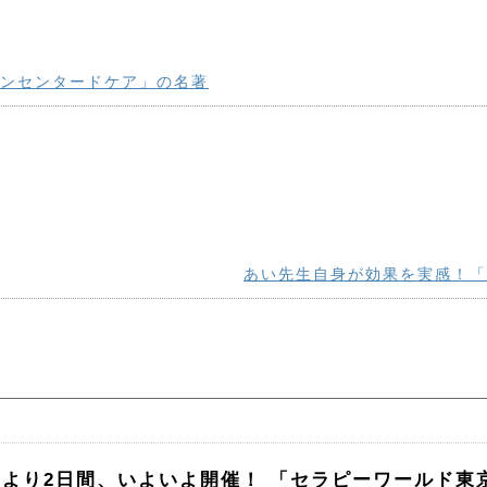
ンセンタードケア」の名著
あい先生自身が効果を実感！「
より2日間、いよいよ開催！ 「セラピーワールド東京 