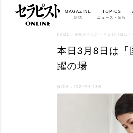
MAGAZINE
TOPICS
雑誌
ニュース・情報
HOME
>
編集部ブログ
>
本日3月8日は
本日3月8日は
躍の場
投稿日：
2024年3月8日