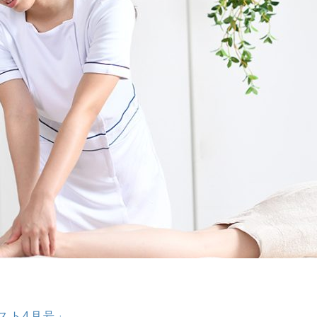
スト4月号」
。