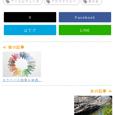
アーユルヴェーダ
アロマテラピー
展示会
X
Facebook
はてブ
LINE
≪ 前の記事
カラーバス効果を体感。
次の記事 ≫