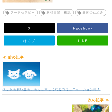
フードセラピー
取材日記・後記
身体の仕組み
X
Facebook
はてブ
LINE
≪ 前の記事
ペットも飼い主も、もっと幸せになるコミュニケーション術！
次の記事 ≫